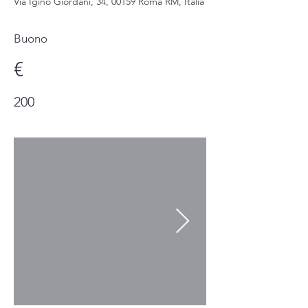
Via Igino Giordani, 34, 00159 Roma RM, Italia
Buono
€
200