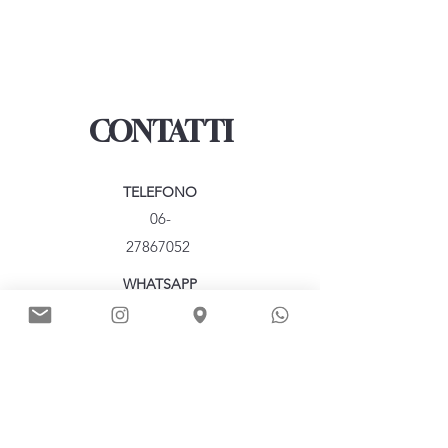
CONTATTI
TELEFONO
06-
27867052
WHATSAPP
+39 392 656
8178
MAIL
info@dueeffecase.it
SEDE PIGNETO