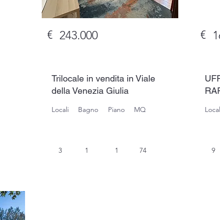
€
€
243.000
1
Trilocale in vendita in Viale
UFF
della Venezia Giulia
RA
Locali
Bagno
Piano
MQ
Local
3
1
1
74
9