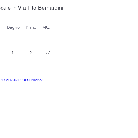
ocale in Via Tito Bernardini
i
Bagno
Piano
MQ
1
2
77
Completam
ente
ristrutturato