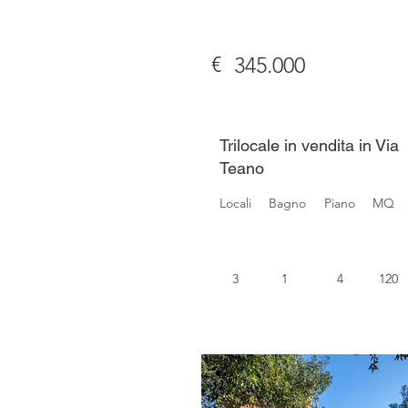
€
345.000
Trilocale in vendita in Via
Teano
Locali
Bagno
Piano
MQ
3
1
4
120