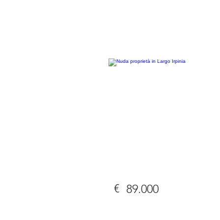
ristr
€
89.000