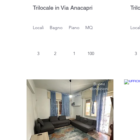
Trilocale in Via Anacapri
Tril
Locali
Bagno
Piano
MQ
Local
3
2
1
100
3
Da
Buone
utturare
condizioni