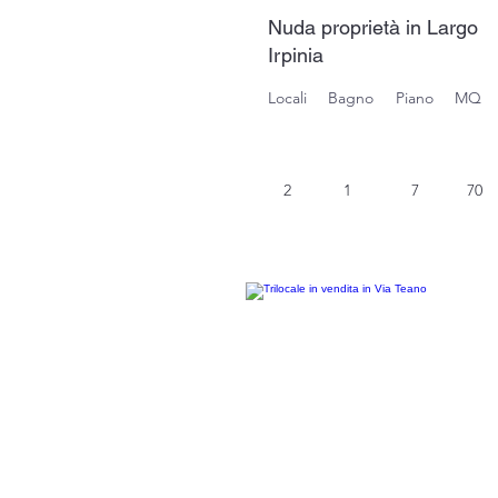
Nuda proprietà in Largo
Irpinia
Locali
Bagno
Piano
MQ
2
1
7
70
ristr