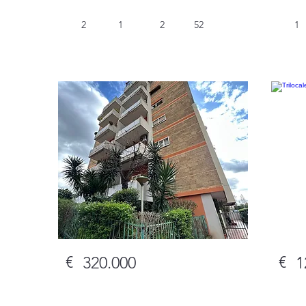
2
1
2
52
1
Da
utturare
€
€
320.000
1