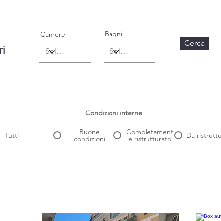
Bagni
Camere
Cerca
ri
Condizioni interne
Buone
Completament
Tutti
Da ristrutt
condizioni
e ristrutturato