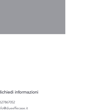
ichiedi informazioni
627867052
nfo@dueeffecase.it