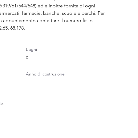
319/61/544/548) ed è inoltre fornita di ogni 
rmercati, farmacie, banche, scuole e parchi. Per 
un appuntamento contattare il numero fisso 
.65. 68.178.
Bagni
0
Anno di costruzione
ia