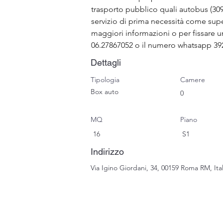
trasporto pubblico quali autobus (309/
servizio di prima necessità come supe
maggiori informazioni o per fissare 
06.27867052 o il numero whatsapp 392
Dettagli
Tipologia
Camere
Box auto
0
MQ
Piano
16
S1
Indirizzo
Via Igino Giordani, 34, 00159 Roma RM, Ital